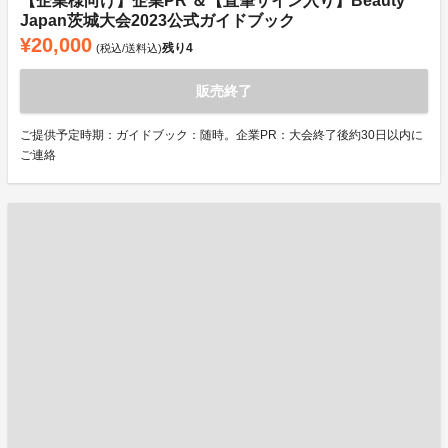
【企業様向け】企業PR ＆【直筆サイン入り】Beauty
Japan茨城大会2023公式ガイドブック
¥20,000
残り
4
(税込/送料込)
販売終了
ご提供予定時期：ガイドブック：随時。企業PR：大会終了後約30日以内に
ご連絡