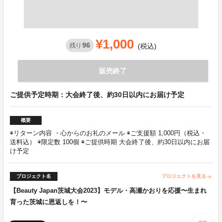
¥1,000
96
残り
(税込)
販売終了
ご提供予定時期：大会終了後、約30日以内にお届け予定
概要
◉リターン内容 ・心からのお礼のメール ◉ご支援額 1,000円（税込・
送料込） ◉限定数 100個 ◉ご提供時期 大会終了後、約30日以内にお届
け予定
プロジェクト名
プロジェクトを見る
arrow_forward
【Beauty Japan茨城大会2023】モデル・高瀬かおりを応援〜生まれ
育った茨城に恩返しを！〜