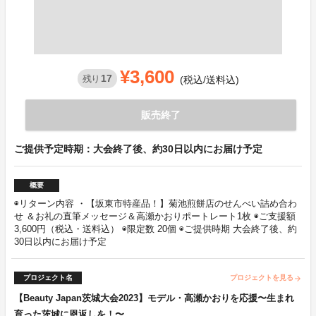
¥3,600
17
残り
(税込/送料込)
販売終了
ご提供予定時期：大会終了後、約30日以内にお届け予定
概要
◉リターン内容 ・【坂東市特産品！】菊池煎餅店のせんべい詰め合わ
せ ＆お礼の直筆メッセージ＆高瀬かおりポートレート1枚 ◉ご支援額
3,600円（税込・送料込） ◉限定数 20個 ◉ご提供時期 大会終了後、約
30日以内にお届け予定
プロジェクト名
プロジェクトを見る
arrow_forward
【Beauty Japan茨城大会2023】モデル・高瀬かおりを応援〜生まれ
育った茨城に恩返しを！〜