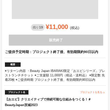
¥11,000
19
残り
(税込)
販売終了
ご提供予定時期：プロジェクト終了後、有効期限約90日以内
概要
◉リターン内容 ・Beauty Japan IBARAKI限定「おエビシリーズ」ブレ
ストランチチケット ◉ご支援額 11,000円（税込・送料込） ◉限定数 先
着20枚 ◉ご提供時期 プロジェクト終了後、有効期限約90日以内
プロジェクト名
プロジェクトを見る
arrow_forward
【おエビ】クリエイティブで持続可能な仕組みをつくる！＃
BeautyJapan茨城2023