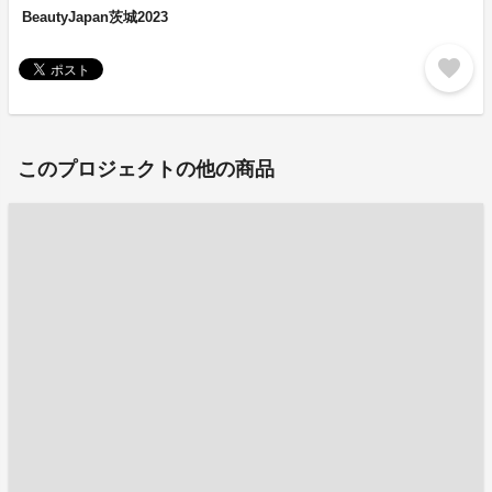
BeautyJapan茨城2023
favorite
このプロジェクトの他の商品