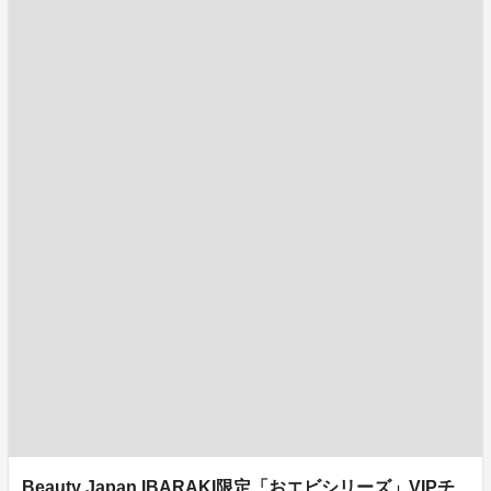
Beauty Japan IBARAKI限定「おエビシリーズ」VIPチ