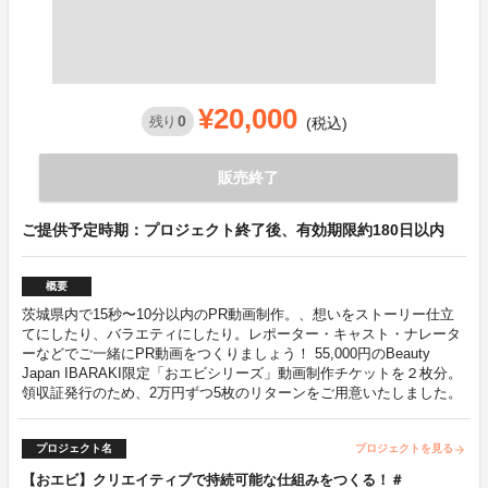
¥20,000
0
残り
(税込)
販売終了
ご提供予定時期：プロジェクト終了後、有効期限約180日以内
概要
茨城県内で15秒〜10分以内のPR動画制作。、想いをストーリー仕立
てにしたり、バラエティにしたり。レポーター・キャスト・ナレータ
ーなどでご一緒にPR動画をつくりましょう！ 55,000円のBeauty
Japan IBARAKI限定「おエビシリーズ」動画制作チケットを２枚分。
領収証発行のため、2万円ずつ5枚のリターンをご用意いたしました。
プロジェクト名
プロジェクトを見る
arrow_forward
【おエビ】クリエイティブで持続可能な仕組みをつくる！＃