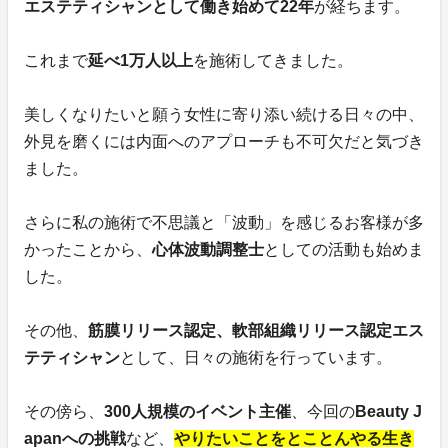
エステティシャンとして働き始めて22年
が経ちます。
これまで
延べ1万人以上
を施術してきました。
美しくなりたいと願う女性に寄り添い続ける日々の中、
外見を磨くには内面へのアプローチも不可欠だと気づき
ました。
さらに私の施術で不思議と「波動」を感じるお客様が多
かったことから、
心体波動調整士
としての活動も始めま
した。
その他、
筋膜リリース認定、軟部組織リリース認定エス
テティシャン
として、日々の施術を行っています。
その傍ら、
300人規模のイベント主催
、今回の
Beauty J
apanへの挑戦
など、
やりたいことをとことんやる生き