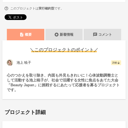
このプロジェクトは
実行確約型
です。
description
stars
chat
概要
新着情報
コメント
＼このプロジェクトのポイント／
池上 暁子
arrow_downward
詳細
心のつかえを取り除き、内面も外見もきれいに！心体波動調整士と
して活動する池上暁子が、社会で活躍する女性に焦点をあてた大会
「Beauty Japan」に挑戦するにあたって応援者を募るプロジェクト
です。
プロジェクト詳細