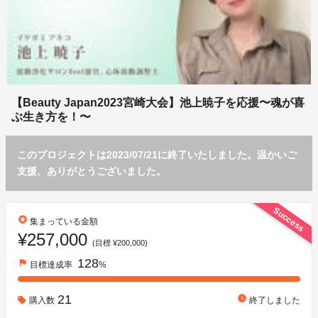
【Beauty Japan2023宮崎大会】池上暁子を応援〜魂が喜
ぶ生き方を！〜
このプロジェクトは2023/07/21に終了いたしました。温かいご
支援、ありがとうございました。
Success
stars
集まっている金額
¥257,000
(目標 ¥200,000)
128
flag
目標達成率
%
21
watch_later
購入数
終了しました