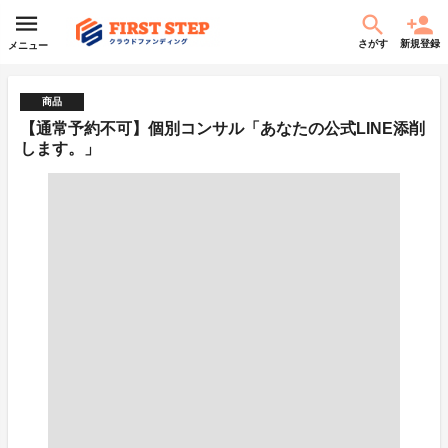
さがす
新規登録
メニュー
商品
【通常予約不可】個別コンサル「あなたの公式LINE添削
します。」