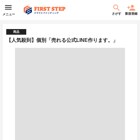
さがす
新規登録
メニュー
商品
【人気殺到】個別「売れる公式LINE作ります。」