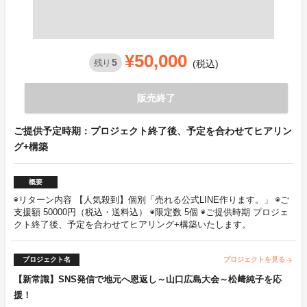
¥50,000
5
残り
(税込)
販売終了
ご提供予定時期：プロジェクト終了後、予定を合わせてヒアリン
グ+構築
概要
◉リターン内容 【人気殺到】個別「売れる公式LINE作ります。」 ◉ご
支援額 50000円（税込・送料込） ◉限定数 5個 ◉ご提供時期 プロジェ
クト終了後、予定を合わせてヒアリング+構築いたします。
プロジェクト名
プロジェクトを見る
arrow_forward
【新常識】SNS発信で地元へ恩返し～山口広島大会～松﨑純子を応
援！