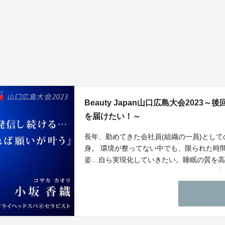
Beauty Japan山口広島大会202
を届けたい！～
長年、勤めてきた会社員(組織の一員)とし
身。 環境が整ってない中でも、限られた時
姿…自ら実現化していきたい。睡眠の質を高
ドスパ®︎』セラピストとして活動する小坂
『Beauty Japan』に挑戦するにあたっ