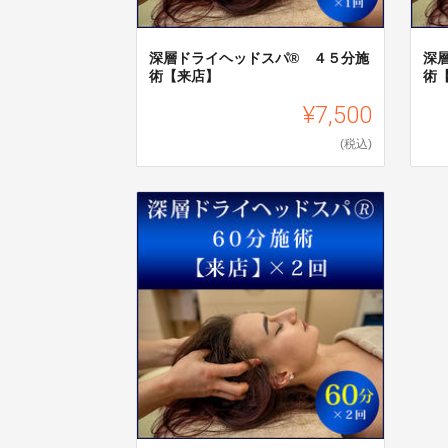
深層ドライヘッドスパ®︎ ４５分施
深
術【来店】
術
¥7,500
(税込)