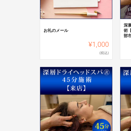
深
お礼のメール
術
部市
¥1,000
(税込)