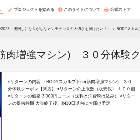
プロジェクトを始める
このサイトについて
公式ストア
広島大会2023～後回しになりがちなメンテナンスの大切さを届けたい！～
BODYスカ
chevron_right
e(筋肉増強マシン) ３０分体験
◉リターンの内容 ・BODYスカルプトse(筋肉増強マシン) ３０
分体験クーポン【来店】 ◉リターンの上限数（販売数） １００個
◉リターンの価格 3,000円コース（送料と消費税は込み） ◉リター
ンの提供時期 大会終了後、約30日以内にお届け予定