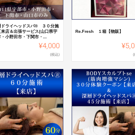
層ドライヘッドスパ®︎ ３０分施
【来店＆出張サービス(山口県宇
Re.Fresh １箱【物販】
・小野田市・下関市・...
¥4,000
¥5,
(税込)