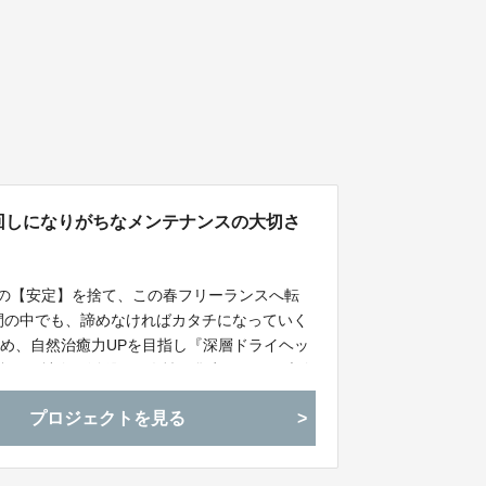
3～後回しになりがちなメンテナンスの大切さ
ての【安定】を捨て、この春フリーランスへ転
間の中でも、諦めなければカタチになっていく
め、自然治癒力UPを目指し『深層ドライヘッ
香織が、社会で活躍する女性に焦点をあてた大会
て応援者を募るプロジェクトです。
プロジェクトを見る