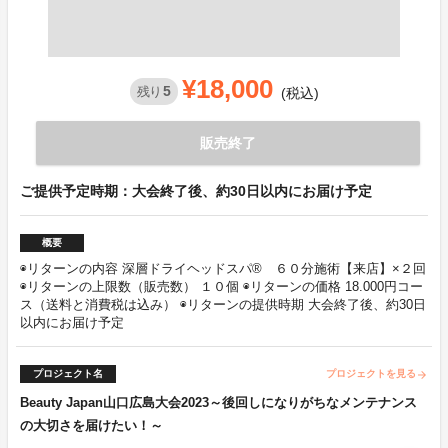
¥18,000
5
残り
(税込)
販売終了
ご提供予定時期：大会終了後、約30日以内にお届け予定
概要
◉リターンの内容 深層ドライヘッドスパ®︎ ６０分施術【来店】×２回
◉リターンの上限数（販売数） １０個 ◉リターンの価格 18.000円コー
ス（送料と消費税は込み） ◉リターンの提供時期 大会終了後、約30日
以内にお届け予定
プロジェクト名
プロジェクトを見る
arrow_forward
Beauty Japan山口広島大会2023～後回しになりがちなメンテナンス
の大切さを届けたい！～