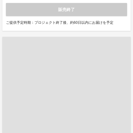
販売終了
ご提供予定時期：プロジェクト終了後、約60日以内にお届けを予定