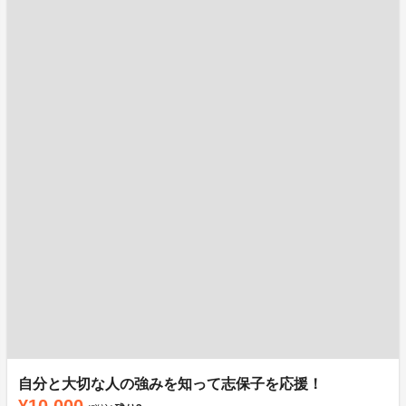
自分と大切な人の強みを知って志保子を応援！