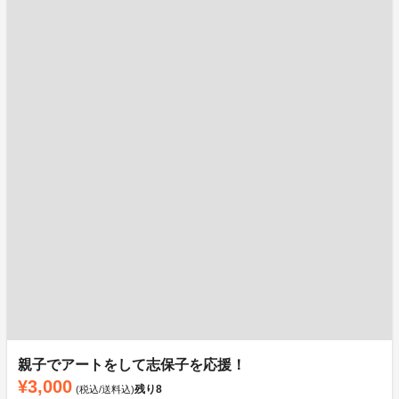
親子でアートをして志保子を応援！
¥3,000
残り
8
(税込/送料込)