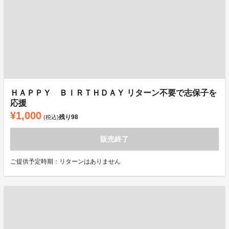
ＨＡＰＰＹ ＢＩＲＴＨＤＡＹ リターン不要で志保子を
応援
¥1,000
残り
98
(税込)
販売終了
ご提供予定時期：リターンはありません