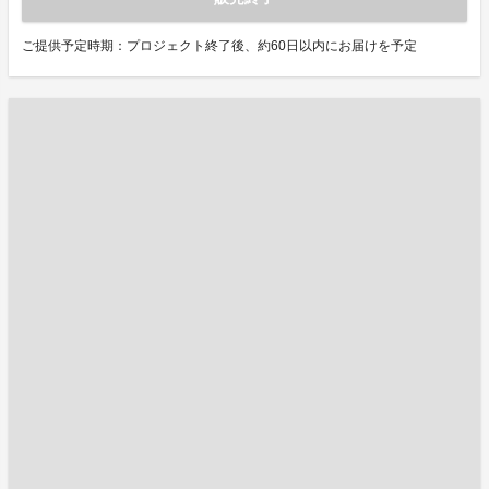
ご提供予定時期：プロジェクト終了後、約60日以内にお届けを予定