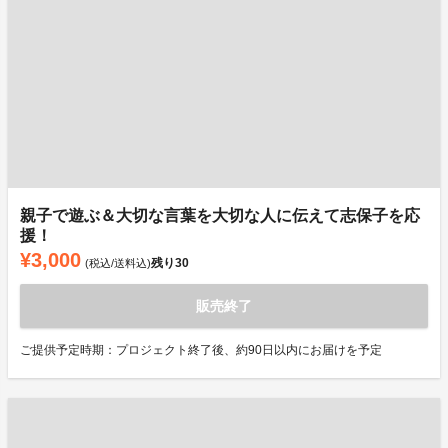
親子で遊ぶ＆大切な言葉を大切な人に伝えて志保子を応
援！
¥3,000
残り
30
(税込/送料込)
販売終了
ご提供予定時期：プロジェクト終了後、約90日以内にお届けを予定