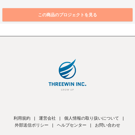
この商品のプロジェクトを見る
利用規約
|
運営会社
|
個人情報の取り扱いについて
|
外部送信ポリシー
|
ヘルプセンター
|
お問い合わせ