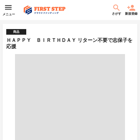
さがす
新規登録
メニュー
商品
ＨＡＰＰＹ ＢＩＲＴＨＤＡＹ リターン不要で志保子を
応援