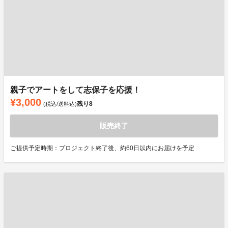
親子でアートをして志保子を応援！
¥3,000
残り
8
(税込/送料込)
販売終了
ご提供予定時期：プロジェクト終了後、約60日以内にお届けを予定