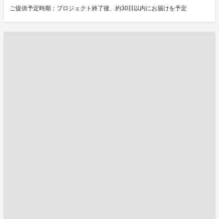
ご提供予定時期：プロジェクト終了後、約30日以内にお届けを予定