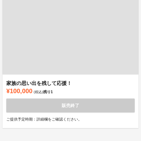
家族の思い出を残して応援！
¥100,000
残り
1
(税込)
販売終了
ご提供予定時期：詳細欄をご確認ください。