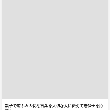
親子で遊ぶ＆大切な言葉を大切な人に伝えて志保子を応