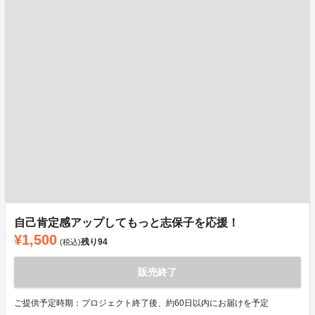
自己肯定感アップしてもっと志保子を応援！
¥1,500
残り
94
(税込)
販売終了
ご提供予定時期：プロジェクト終了後、約60日以内にお届けを予定