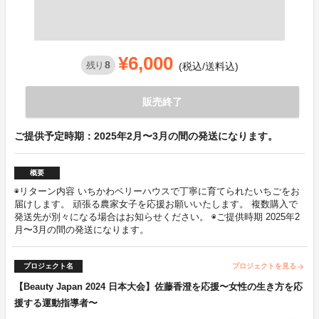
¥6,000
8
残り
(税込/送料込)
販売終了
ご提供予定時期：2025年2月〜3月の間の発送になります。
概要
◉リターン内容 いちかわベリーハウスで丁寧に育てられたいちごをお
届けします。 頑張る農家女子を応援お願いいたします。 複数購入で
発送先が別々になる場合はお知らせください。 ◉ご提供時期 2025年2
月〜3月の間の発送になります。
プロジェクト名
プロジェクトを見る
arrow_forward
【Beauty Japan 2024 日本大会】佐藤香澄を応援〜女性の生き方を応
援する運動指導者〜