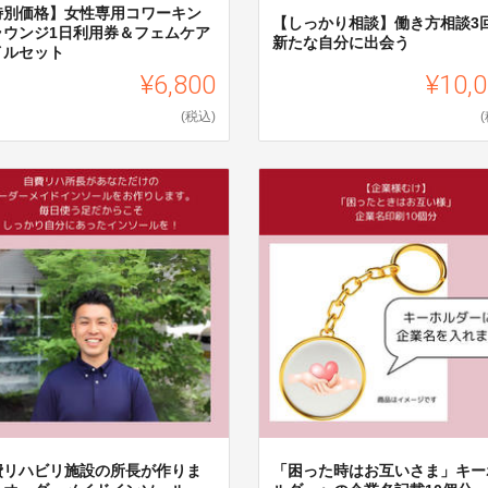
特別価格】女性専用コワーキン
【しっかり相談】働き方相談3
ラウンジ1日利用券＆フェムケア
新たな自分に出会う
イルセット
¥6,800
¥10,
(税込)
費リハビリ施設の所長が作りま
「困った時はお互いさま」キー