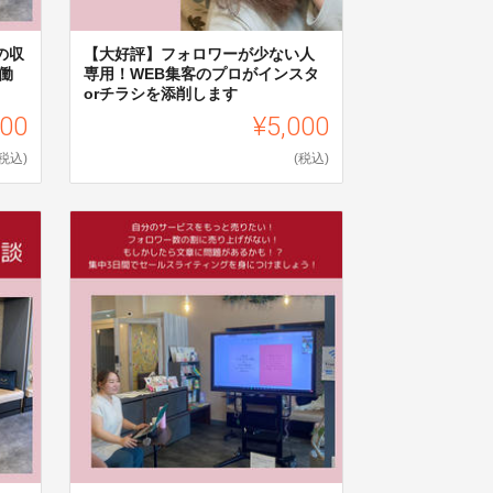
の収
【大好評】フォロワーが少ない人
働
専用！WEB集客のプロがインスタ
orチラシを添削します
000
¥5,000
(税込)
(税込)