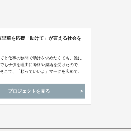
024】関友里華を応援「助けて」が言える社会を
育てと仕事の狭間で助けを求めたくても、誰に
事でも子供を理由に降格や減給を受けたので、
。そこで、「頼っていいよ」マークを広めて、
子育てしやすい社会を作ります！
プロジェクトを見る