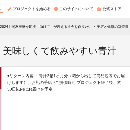
プロジェクトを始める
このサイトについて
公式ストア
Yglobal2024】関友里華を応援「助けて」が言える社会を作りたい
美容と健康の新習慣
chevron_right
！美味しくて飲みやすい青汁
◉リターン内容 ・青汁2箱1ヶ月分（箱から出して簡易包装でお届
けします）、お礼の手紙 ◉ご提供時期 プロジェクト終了後、約
30日以内にお届けを予定