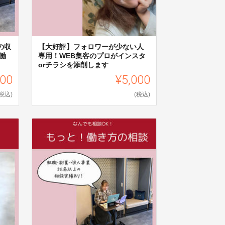
の収
【大好評】フォロワーが少ない人
働
専用！WEB集客のプロがインスタ
orチラシを添削します
000
¥5,000
(税込)
(税込)