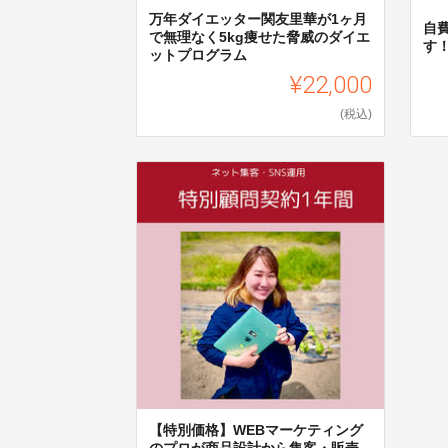
万年ダイエッター関友里華が1ヶ月
自
で無理なく5kg痩せた脅威のダイエ
す
ットプログラム
¥22,000
(税込)
【特別価格】WEBマーケティング
のプロが商品設計から集客・販売