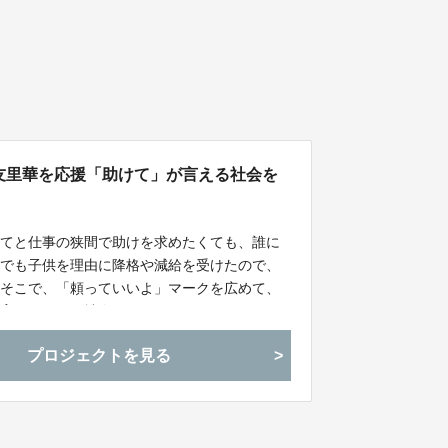
024】関友里華を応援「助けて」が言える社会を
育てと仕事の狭間で助けを求めたくても、誰に
事でも子供を理由に降格や減給を受けたので、
。そこで、「頼っていいよ」マークを広めて、
子育てしやすい社会を作ります！
プロジェクトを見る