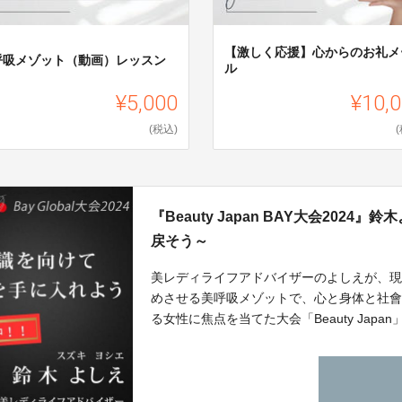
【激しく応援】心からのお礼メ
呼吸メゾット（動画）レッスン
ル
¥5,000
¥10,
(税込)
『Beauty Japan BAY大会20
戻そう～
美レディライフアドバイザーのよしえが、現
めさせる美呼吸メゾットで、心と身体と社
る女性に焦点を当てた大会「Beauty Ja
クトです。