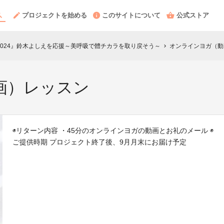
プロジェクトを始める
このサイトについて
公式ストア
BAY大会2024』鈴木よしえを応援～美呼吸で體チカラを取り戻そう～
オンラインヨガ（動
chevron_right
画）レッスン
◉リターン内容 ・45分のオンラインヨガの動画とお礼のメール ◉
ご提供時期 プロジェクト終了後、9月月末にお届け予定