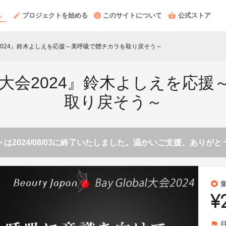
プロジェクトを始める
このサイトについて
公式ストア
BAY大会2024』鈴木よしえを応援～美呼吸で體チカラを取り戻そう～
n BAY大会2024』鈴木よしえ
取り戻そう～
は2024/08/03に終了いたしました。温かいご支援、ありが
stars
¥
flag