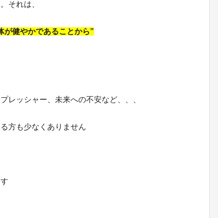
と。それは、
体が健やかであることから”
やプレッシャー、未来への不安など、、、
いる方も少なくありません
ます