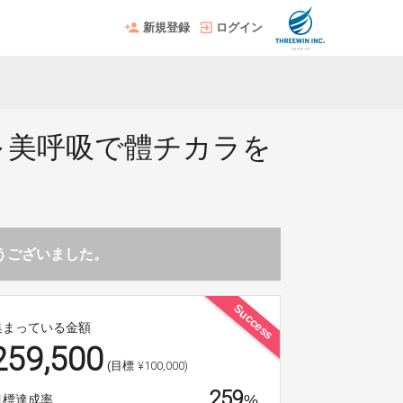
新規登録
ログイン
を応援～美呼吸で體チカラを
とうございました。
Success
集まっている金額
259,500
¥100,000)
(目標
259
%
目標達成率