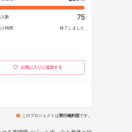
75
購入数
残り時間
終了しました
お気に入りに追加する
help
このプロジェクトは
実行確約型
です。