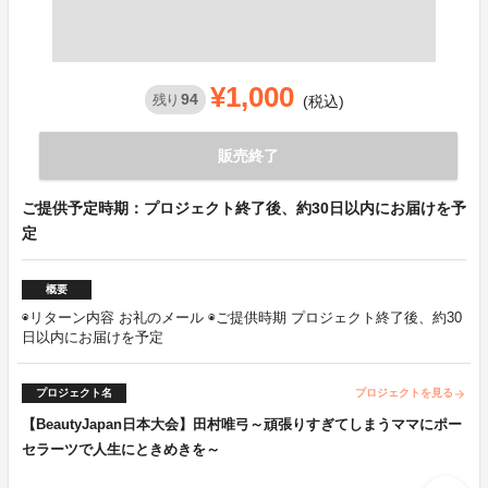
¥1,000
94
残り
(税込)
販売終了
ご提供予定時期：プロジェクト終了後、約30日以内にお届けを予
定
概要
◉リターン内容 お礼のメール ◉ご提供時期 プロジェクト終了後、約30
日以内にお届けを予定
プロジェクト名
プロジェクトを見る
arrow_forward
【BeautyJapan日本大会】田村唯弓～頑張りすぎてしまうママにポー
セラーツで人生にときめきを～