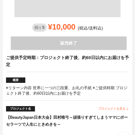
¥10,000
5
残り
(税込/送料込)
販売終了
ご提供予定時期：プロジェクト終了後、約60日以内にお届けを予
定
概要
◉リターン内容 世界に一つの三段重、お礼の手紙 ◉ご提供時期 プロジ
ェクト終了後、約60日以内にお届けを予定
プロジェクト名
プロジェクトを見る
arrow_forward
【BeautyJapan日本大会】田村唯弓～頑張りすぎてしまうママにポー
セラーツで人生にときめきを～