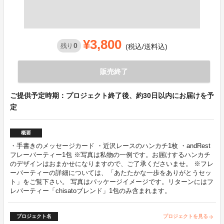
¥3,800
0
残り
(税込/送料込)
販売終了
ご提供予定時期：プロジェクト終了後、約30日以内にお届けを予
定
概要
・手書きのメッセージカード ・近沢レースのハンカチ1枚 ・andRest
フレーバーティー1包 ※写真は私物の一例です。お届けするハンカチ
のデザインはおまかせになりますので、ご了承くださいませ。 ※フレ
ーバーティーの詳細については、「あたたかな一歩をありがとうセッ
ト」をご覧下さい。 写真はパッケージイメージです。リターンにはフ
レバーティー「chisatoブレンド」1包のみ含まれます。
プロジェクト名
プロジェクトを見る
arrow_forward