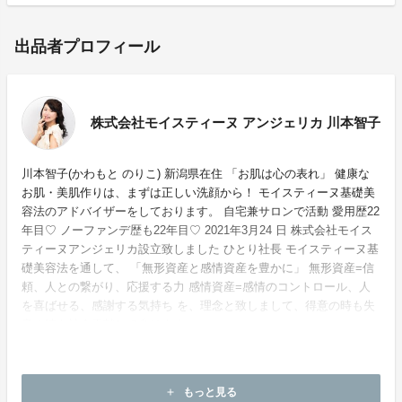
出品者プロフィール
株式会社モイスティーヌ アンジェリカ 川本智子
川本智子(かわもと のりこ) 新潟県在住 「お肌は心の表れ」 健康な
お肌・美肌作りは、まずは正しい洗顔から！ モイスティーヌ基礎美
容法のアドバイザーをしております。 自宅兼サロンで活動 愛用歴22
年目♡ ノーファンデ歴も22年目♡ 2021年3月24 日 株式会社モイス
ティーヌアンジェリカ設立致しました ひとり社長 モイスティーヌ基
礎美容法を通して、 「無形資産と感情資産を豊かに」 無形資産=信
頼、人との繋がり、応援する力 感情資産=感情のコントロール、人
を喜ばせる、感謝する気持ち を、理念と致しまして、得意の時も失
意の時も社会貢献して参ります。
もっと見る
add