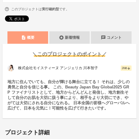
このプロジェクトは
実行確約型
です。
description
stars
chat
概要
新着情報
コメント
＼このプロジェクトのポイント／
株式会社モイスティーヌ アンジェリカ 川本智子
arrow_downward
詳細
地方に住んでいても、自分が輝ける舞台に立てる！ それは、少しの
勇気と自分を信じる事。 この、Beauty Japan Bay Global2025 GR
P ファイナリストとして、地方からどんどんと発信し、地方創生そ
して自分のお肌を大切に扱う事により、相手をより大切にでき、や
がては大切にされる自分になれる。 日本全国の皆様へグローバルへ
広げて、日本を元気に！可能性を広げて行きたいです。
プロジェクト詳細