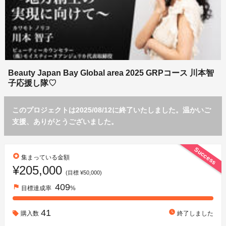
Beauty Japan Bay Global area 2025 GRPコース 川本智
子応援し隊♡
このプロジェクトは2025/08/12に終了いたしました。温かいご
支援、ありがとうございました。
Success
stars
集まっている金額
¥205,000
(目標 ¥50,000)
409
flag
目標達成率
%
41
watch_later
購入数
終了しました