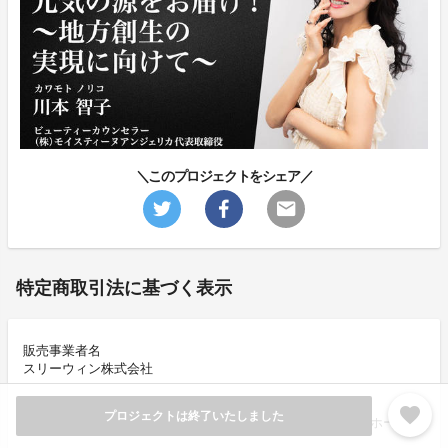
＼このプロジェクトをシェア／
特定商取引法に基づく表示
販売事業者名
スリーウィン株式会社
販売事業者所在地
favorite
プロジェクトは終了いたしました
神奈川県川崎市高津区下作延3-24-1-202号 宮崎台北パークホームズ