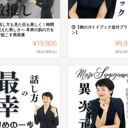
 話し方も見た目も美しく！時間
③【例のガイドブック送付プラ
超えた美しさへ 本来の肌の力を
ン】
び起こす美容液
¥19,800
¥9,
(税込/送料込)
(税込/送