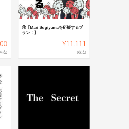
④【Mari Sugiyamaを応援するプ
ラン！】
900
¥11,111
料込)
(税込)