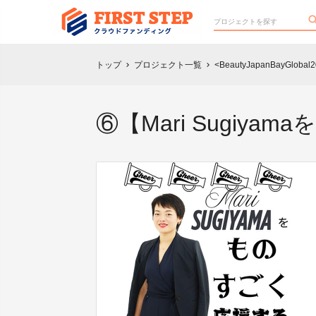
トップ
プロジェクト一覧
<BeautyJapanBayGloba
chevron_right
chevron_right
⑥【Mari Sugiy