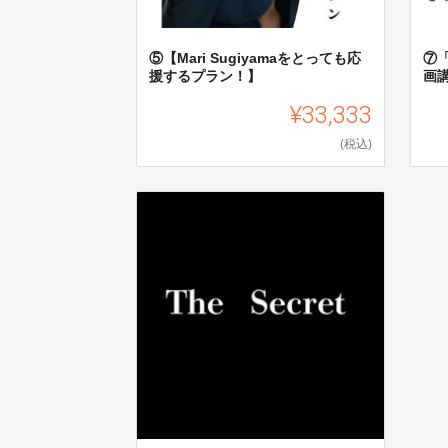
⑤【Mari Sugiyamaをとっても応
⑦
援するプラン！】
画
¥33,333
(税込)