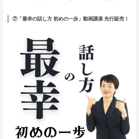
⑦「最幸の話し方 初めの一歩」動画講座 先行販売！