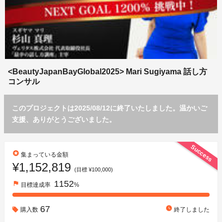
<BeautyJapanBayGlobal2025> Mari Sugiyama 話し方
コンサル
このプロジェクトは2025/08/12に終了いたしました。温かいご
支援、ありがとうございました。
Success
stars
集まっている金額
¥1,152,819
(目標 ¥100,000)
1152
flag
目標達成率
%
67
watch_later
購入数
終了しました