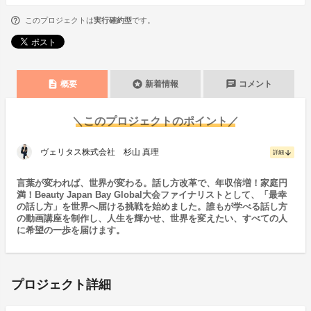
このプロジェクトは
実行確約型
です。
description
stars
chat
概要
新着情報
コメント
＼このプロジェクトのポイント／
ヴェリタス株式会社 杉山 真理
arrow_downward
詳細
言葉が変われば、世界が変わる。話し方改革で、年収倍増！家庭円
満！Beauty Japan Bay Global大会ファイナリストとして、「最幸
の話し方」を世界へ届ける挑戦を始めました。誰もが学べる話し方
の動画講座を制作し、人生を輝かせ、世界を変えたい、すべての人
に希望の一歩を届けます。
プロジェクト詳細