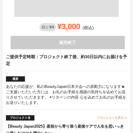
¥3,000
94
残り
(税込)
販売終了
ご提供予定時期：プロジェクト終了後、約30日以内にお届けを予
定
概要
あなたの応援が、私のBeautyJapan日本大会への原動力になります🔥
ご支援いただいた方には、お礼のお手紙を感謝の気持ちを込めてお送
りさせていただきます。 ◉リターンの内容 心を込めてお礼のお手紙を
お送りいたします。
プロジェクト名
プロジェクトを見る
arrow_forward
【Beauty Japan2025】産前から寄り添う産後ケアで人生を思いっき