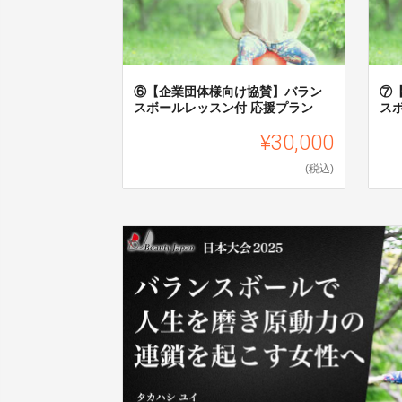
⑥【企業団体様向け協賛】バラン
⑦
スボールレッスン付 応援プラン
ス
¥30,000
(税込)