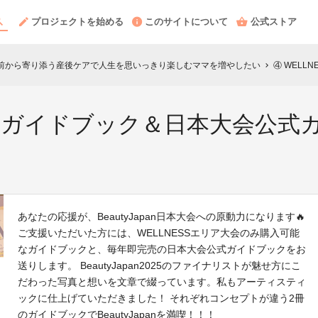
プロジェクトを始める
このサイトについて
公式ストア
025】産前から寄り添う産後ケアで人生を思いっきり楽しむママを増やしたい
④ WELL
chevron_right
エリアガイドブック＆日本大会公式
あなたの応援が、BeautyJapan日本大会への原動力になります🔥
ご支援いただいた方には、WELLNESSエリア大会のみ購入可能
なガイドブックと、毎年即完売の日本大会公式ガイドブックをお
送りします。 BeautyJapan2025のファイナリストが魅せ方にこ
だわった写真と想いを文章で綴っています。私もアーティスティ
ックに仕上げていただきました！ それぞれコンセプトが違う2冊
のガイドブックでBeautyJapanを満喫！！！