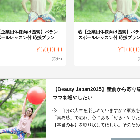
【企業団体様向け協賛】バラン
⑧【企業団体様向け協賛】バラ
ボールレッスン付 応援プラン
スボールレッスン付 応援プラ
¥50,000
¥100,
(税込)
【Beauty Japan2025】産前か
ママを増やしたい
今、自分の人生を楽しめていますか？家族
「義務感」で溢れ、心にある「好き・やり
【本当の私】を取り戻してほしい。そのた
コロを整え、自分の想いを大切にできる「
しむママを増やす！そして『産前から寄り