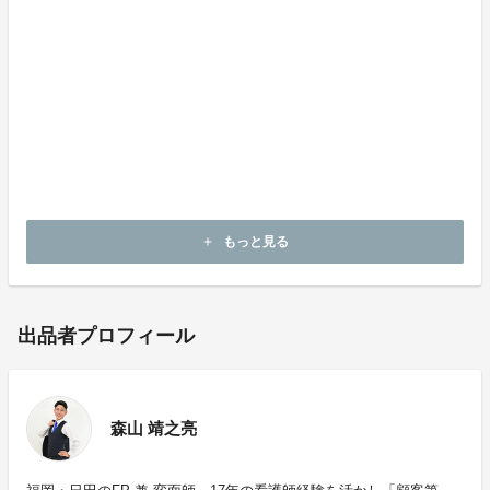
＜リスク＆チャレンジ＞
※初期不良以外に関する返品・返金はお受けいたしかね
ます。
※モニター環境によって、画像の色が実物と異なって見
える場合がございます。
※本文中に記載させていただいたスケジュールは、あく
までプロジェクト公開時点の予定です。
もっと見る
add
出品者プロフィール
森山 靖之亮