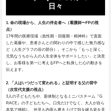
日々
1. 命の現場から、人生の伴走者へ（看護師〜FPの視
点）
17年間の医療現場（急性期・回復期・精神科）で直面
した葛藤や、患者さんとの関わりの中で感じた無力感な
ど（人生グラフの谷の部分）。そこから「もっと深く、
元気なうちから人の人生全体をサポートしたい」と決意
し、お客様を第一に考えるFPへと転身した心の動きを
伝えます。
2. 「人はいつだって変われる」と証明する父の背中
（次世代支援の視点）
3人の子どもたちや、新体制となるミニバスチーム『G
RACE』の子どもたちへ。口先だけでなく、大人が自ら
本気で挑戦し、外見も内面も磨き上げて殻を破る姿を見