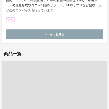
福岡・日田のFP 兼 変面師。17年の看護師経験を活かし「顧客第
一」の資産形成やコスト削減をサポート。NMNサプリなど健康・美
容面のアドバイスも行っています。
ホームページ：
https://www.instagram.com/asahimini_basket?utm_source=ig_web_button_share_sheet&igsh=ZDNlZDc0MzIxNw==
もっと見る
add
お問い合わせ：
h3.a1.n11.1213@icloud.com
商品一覧