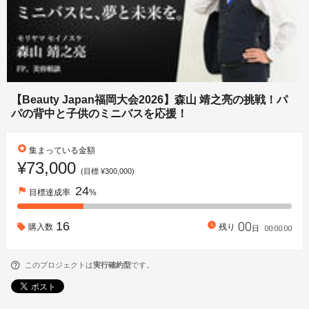
【Beauty Japan福岡大会2026】森山 靖之亮の挑戦！パ
パの背中と子供のミニバスを応援！
stars
集まっている金額
¥73,000
(目標 ¥300,000)
24
flag
目標達成率
%
00
16
watch_later
購入数
残り
00
:
00
:
00
日
このプロジェクトは
実行確約型
です。