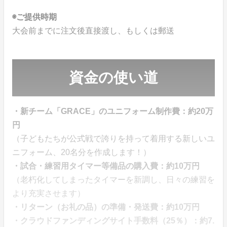
◉ご提供時期
大会前までに注文後直接渡し、もしくは郵送
資金の使い道
・新チーム「GRACE」のユニフォーム制作費：約20万
円
（子どもたちが公式戦で誇りを持って着用する新しいユ
ニフォーム、20名分を作成します！）
・試合・練習用タイマー等備品の購入費：約10万円
（老朽化してしまったタイマーを新調し、日々の練習を
より充実させます）
・リターン（お礼の品）の準備・発送費：約10万円
・クラウドファンディングサイト手数料（25％）：約7.