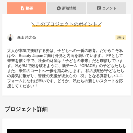
description
stars
chat
概要
新着情報
コメント
＼このプロジェクトのポイント／
森山 靖之亮
arrow_downward
詳細
大人が本気で挑戦する姿は、子どもへの一番の教育。だからこそ私
は今、Beauty Japanに向け外見と内面を磨いています。 FPとして
未来を描く中で、社会の財産は「子どもの未来」だと確信していま
す。私がBJで殻を破るように、新チーム『GRACE』の子どもたちも
また、未知のコートへ一歩を踏み出します。 私の挑戦が子どもたち
の勇気に繋がり、皆様の支援が彼女らの「羽」となる真新しいユニ
フォームになれば幸いです。どうか、私たちの新しいスタートを応
援してください！
プロジェクト詳細