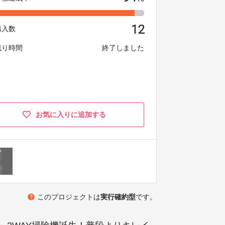
12
購入数
残り時間
終了しました
お気に入りに追加する
help
このプロジェクトは
実行確約型
です。