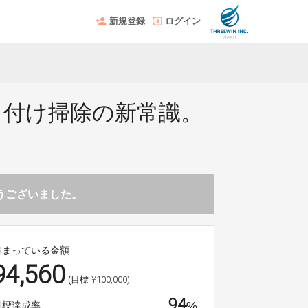
新規登録
ログイン
き付け掃除の新常識。
とうございました。
集まっている金額
94,560
¥100,000)
(目標
94
%
目標達成率