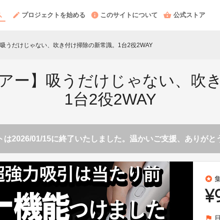
プロジェクトを始める
このサイトについて
公式ストア
吸うだけじゃない、吹き付け掃除の新常識。1台2役2WAY
アー】吸うだけじゃない、吹
1台2役2WAY
は2026/01/15に終了いたしました。温かいご支援、ありが
stars
¥
flag