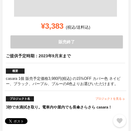
¥3,383
(税込/送料込)
販売終了
ご提供予定時期：2023年9月末まで
概要
casara 1個 販売予定価格3,980円(税込) の15%OFF カバー色 ネイビ
ー、ブラック、パープル、ブルーの4色よりお選びいただけます。
プロジェクト名
プロジェクトを見る
arrow_forward
3秒で水滴拭き取り。電車内や屋内でも長傘さらさら casara！
favorite