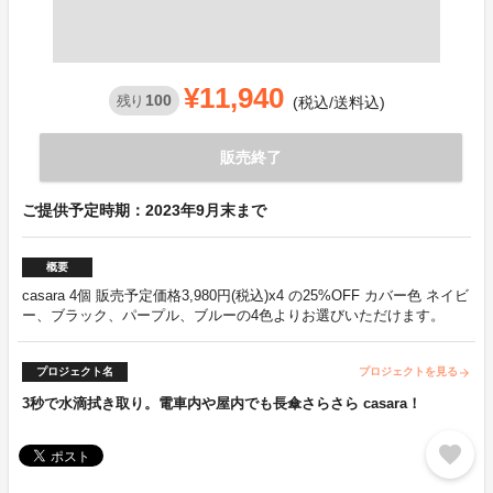
¥11,940
100
残り
(税込/送料込)
販売終了
ご提供予定時期：2023年9月末まで
概要
casara 4個 販売予定価格3,980円(税込)x4 の25%OFF カバー色 ネイビ
ー、ブラック、パープル、ブルーの4色よりお選びいただけます。
プロジェクト名
プロジェクトを見る
arrow_forward
3秒で水滴拭き取り。電車内や屋内でも長傘さらさら casara！
favorite