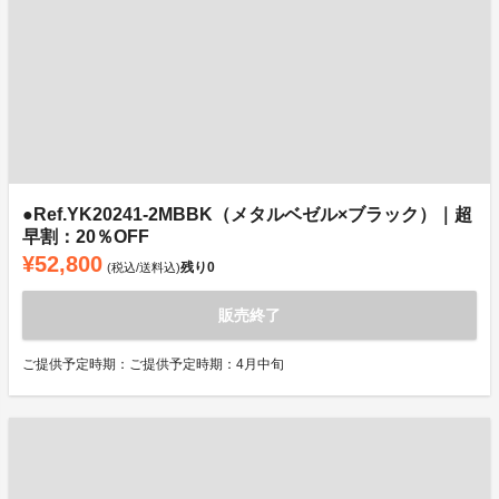
●Ref.YK20241-2MBBK（メタルベゼル×ブラック）｜超
早割：20％OFF
¥52,800
残り
0
(税込/送料込)
販売終了
ご提供予定時期：ご提供予定時期：4月中旬