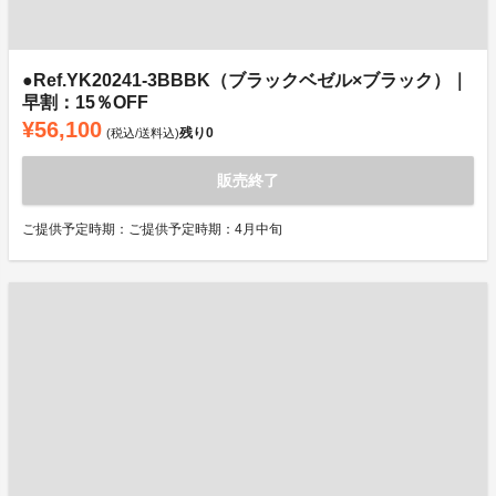
●Ref.YK20241-3BBBK（ブラックベゼル×ブラック）｜
早割：15％OFF
¥56,100
残り
0
(税込/送料込)
販売終了
ご提供予定時期：ご提供予定時期：4月中旬