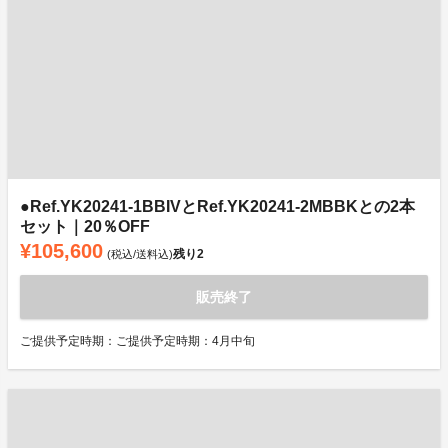
●Ref.YK20241-1BBIVとRef.YK20241-2MBBKとの2本
セット｜20％OFF
¥105,600
残り
2
(税込/送料込)
販売終了
ご提供予定時期：ご提供予定時期：4月中旬