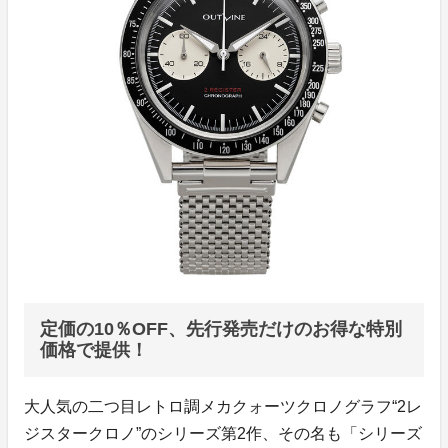
定価の10％OFF、先行発売だけのお得な特別
価格で提供！
大人気の二つ目レトロ調メカクォーツクロノグラフ“2レ
ジスタークロノ”のシリーズ第2作、その名も「シリーズ