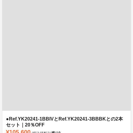
●Ref.YK20241-1BBIVとRef.YK20241-3BBBKとの2本
セット｜20％OFF
¥105,600