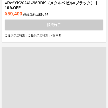
●Ref.YK20241-2MBBK（メタルベゼル×ブラック）｜
10％OFF
¥59,400
残り
14
(税込/送料込)
販売終了
ご提供予定時期：ご提供予定時期：4月中旬