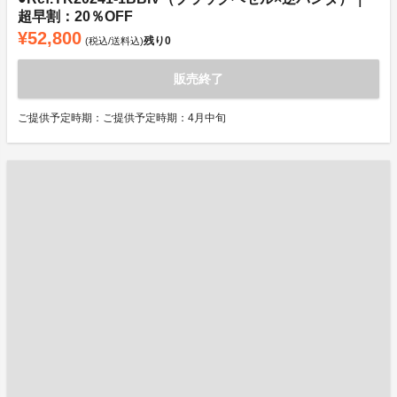
超早割：20％OFF
¥52,800
残り
0
(税込/送料込)
販売終了
ご提供予定時期：ご提供予定時期：4月中旬