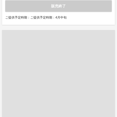
販売終了
ご提供予定時期：ご提供予定時期：4月中旬