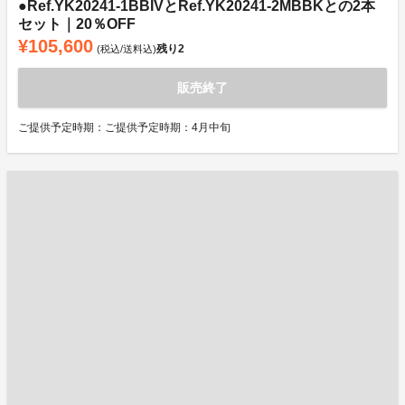
●Ref.YK20241-1BBIVとRef.YK20241-2MBBKとの2本
セット｜20％OFF
¥105,600
残り
2
(税込/送料込)
販売終了
ご提供予定時期：ご提供予定時期：4月中旬