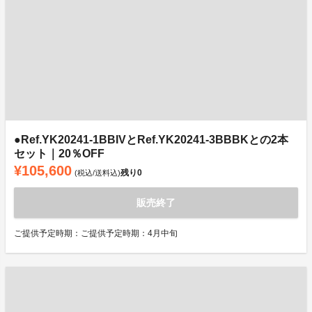
●Ref.YK20241-1BBIVとRef.YK20241-3BBBKとの2本
セット｜20％OFF
¥105,600
残り
0
(税込/送料込)
販売終了
ご提供予定時期：ご提供予定時期：4月中旬