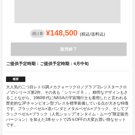
¥148,500
0
残り
(税込/送料込)
販売終了
ご提供予定時期：ご提供予定時期：4月中旬
概要
大人気の二つ目レトロ調メカクォーツクロノグラフ“2レジスタークロ
ノ”のシリーズ第2作、その名も「シリーズ II 」。精悍なデザインもさ
ることながら、1960年代にNASAの宇宙飛行士も着用したと言われる
歴史的なJPチャンピオン型ブレスを標準装備している点が大きな特徴
です。ブラックベゼル×逆パンダとメタルベゼル×ブラック、そしてブ
ラックベゼル×ブラック（人気ショップ“オンタイム・ムーヴ”限定販売
バージョン）を加えた3本セットで25％OFFの大変お買い得なセット
です。