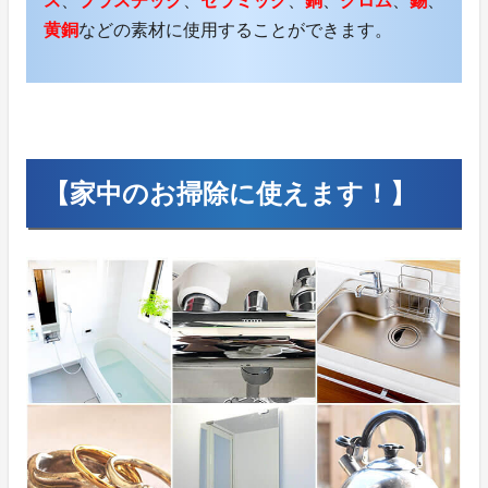
ス
、
プラスチック
、
セラミック
、
銅
、
クロム
、
錫
、
黄銅
などの素材に使用することができます。
【家中のお掃除に使えます！】