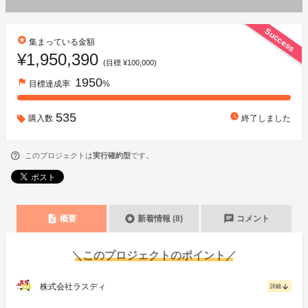
Success
stars
集まっている金額
¥1,950,390
(目標 ¥100,000)
1950
flag
目標達成率
%
535
watch_later
購入数
終了しました
このプロジェクトは
実行確約型
です。
description
stars
chat
概要
新着情報 (8)
コメント
＼このプロジェクトのポイント／
株式会社ラスディ
arrow_downward
詳細