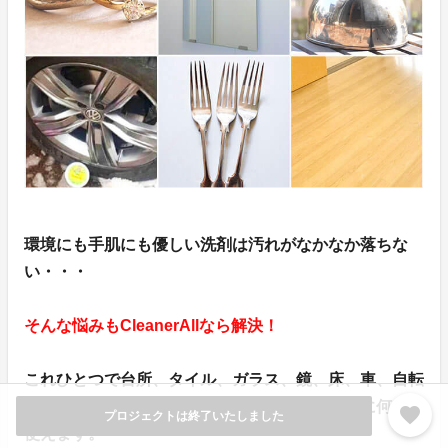
環境にも手肌にも優しい洗剤は汚れがなかなか落ちな
い・・・
そんな悩みもCleanerAllなら解決！
これひとつで台所、タイル、ガラス、鏡、床、車、自転
車、フライパン、服、落書きなど住まいの汚れに何でも
favorite
プロジェクトは終了いたしました
使えます。