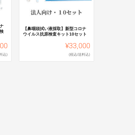
ナ
【鼻咽頭拭い液採取】新型コロナ
検
ウイルス抗原検査キット10セット
300
¥33,000
料込)
(税込/送料込)