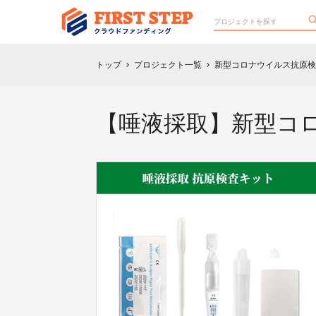
トップ
プロジェクト一覧
新型コロナウイルス抗原検
chevron_right
chevron_right
【唾液採取】新型コ