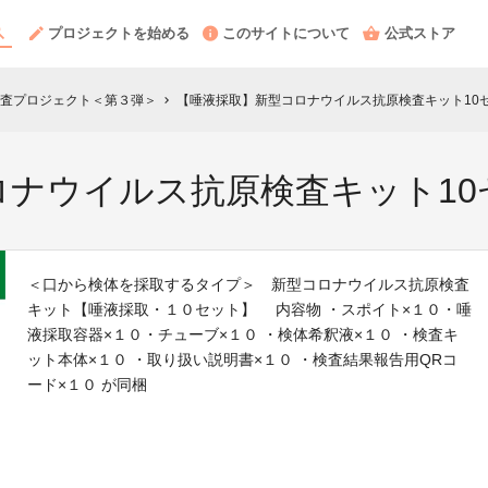
プロジェクトを始める
このサイトについて
公式ストア
査プロジェクト＜第３弾＞
【唾液採取】新型コロナウイルス抗原検査キット10
chevron_right
ロナウイルス抗原検査キット10
＜口から検体を採取するタイプ＞ 新型コロナウイルス抗原検査
キット【唾液採取・１０セット】 内容物 ・スポイト×１０・唾
液採取容器×１０・チューブ×１０ ・検体希釈液×１０ ・検査キ
ット本体×１０ ・取り扱い説明書×１０ ・検査結果報告用QRコ
ード×１０ が同梱