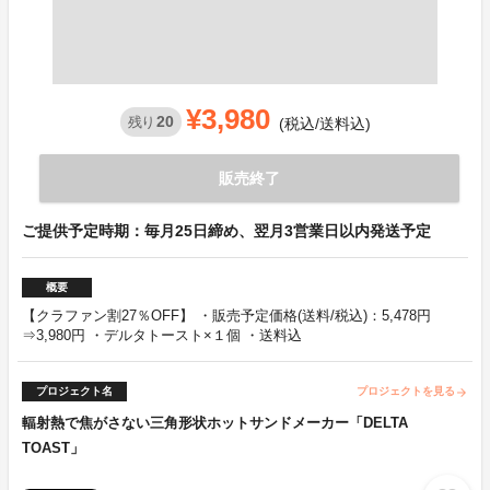
¥3,980
20
残り
(税込/送料込)
販売終了
ご提供予定時期：毎月25日締め、翌月3営業日以内発送予定
概要
【クラファン割27％OFF】 ・販売予定価格(送料/税込)：5,478円
⇒3,980円 ・デルタトースト×１個 ・送料込
プロジェクト名
プロジェクトを見る
arrow_forward
輻射熱で焦がさない三角形状ホットサンドメーカー「DELTA
TOAST」