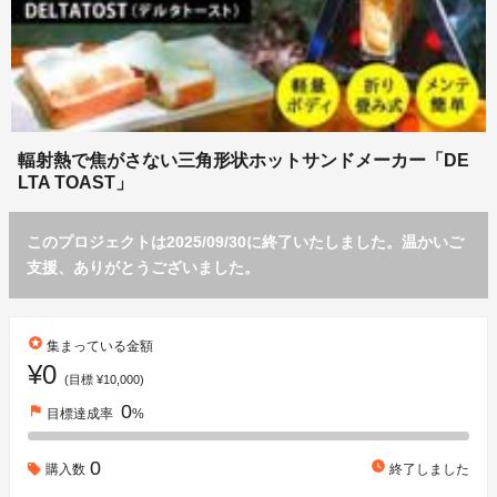
輻射熱で焦がさない三角形状ホットサンドメーカー「DE
LTA TOAST」
このプロジェクトは2025/09/30に終了いたしました。温かいご
支援、ありがとうございました。
stars
集まっている金額
¥0
(目標 ¥10,000)
0
flag
目標達成率
%
0
watch_later
購入数
終了しました