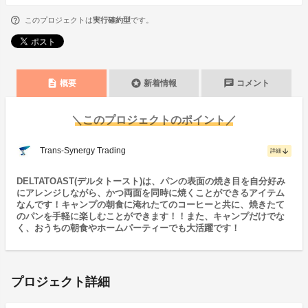
このプロジェクトは
実行確約型
です。
description
stars
chat
概要
新着情報
コメント
＼このプロジェクトのポイント／
Trans-Synergy Trading
arrow_downward
詳細
DELTATOAST(デルタトースト)は、パンの表面の焼き目を自分好み
にアレンジしながら、かつ両面を同時に焼くことができるアイテム
なんです！キャンプの朝食に淹れたてのコーヒーと共に、焼きたて
のパンを手軽に楽しむことができます！！また、キャンプだけでな
く、おうちの朝食やホームパーティーでも大活躍です！
プロジェクト詳細