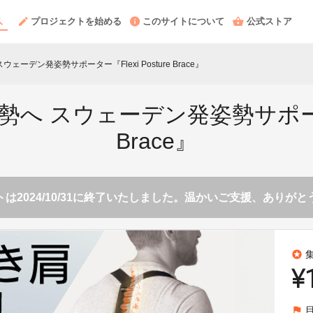
プロジェクトを始める
このサイトについて
公式ストア
ェーデン発姿勢サポーター『Flexi Posture Brace』
へ スウェーデン発姿勢サポーター『F
Brace』
は2024/10/31に終了いたしました。温かいご支援、ありが
stars
¥
flag