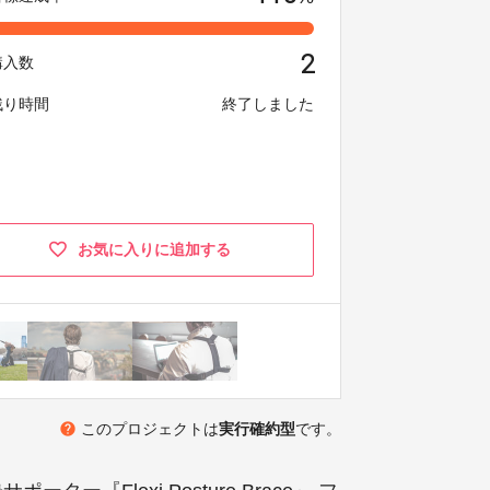
2
購入数
残り時間
終了しました
お気に入りに追加する
help
このプロジェクトは
実行確約型
です。