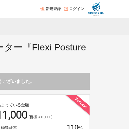
新規登録
ログイン
lexi Posture
とうございました。
Success
集まっている金額
11,000
¥10,000)
(目標
110
%
目標達成率