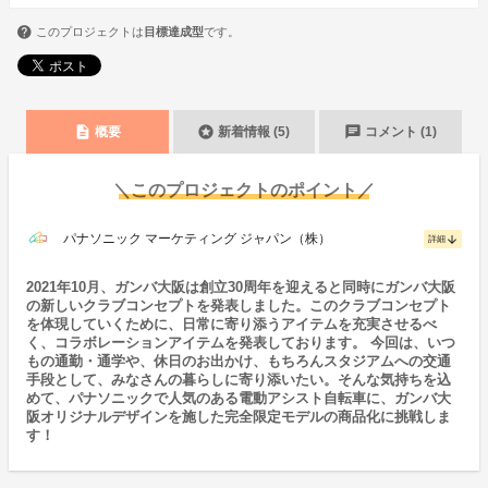
このプロジェクトは
目標達成型
です。
description
stars
chat
概要
新着情報 (5)
コメント (1)
＼このプロジェクトのポイント／
パナソニック マーケティング ジャパン（株）
arrow_downward
詳細
2021年10月、ガンバ大阪は創立30周年を迎えると同時にガンバ大阪
の新しいクラブコンセプトを発表しました。このクラブコンセプト
を体現していくために、日常に寄り添うアイテムを充実させるべ
く、コラボレーションアイテムを発表しております。 今回は、いつ
もの通勤・通学や、休日のお出かけ、もちろんスタジアムへの交通
手段として、みなさんの暮らしに寄り添いたい。そんな気持ちを込
めて、パナソニックで人気のある電動アシスト自転車に、ガンバ大
阪オリジナルデザインを施した完全限定モデルの商品化に挑戦しま
す！