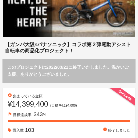
【ガンバ大阪×パナソニック】コラボ第２弾電動アシスト
自転車の商品化プロジェクト！
このプロジェクトは2022/03/21に終了いたしました。温かいご
支援、ありがとうございました。
Success
stars
集まっている金額
¥14,399,400
(目標 ¥4,194,000)
343
flag
目標達成率
%
103
watch_later
購入数
終了しました