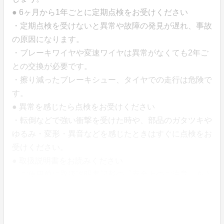
● 6ヶ月から1年ごとに定期点検をお受けください
・定期点検を受けないと異常や故障の発見が遅れ、事故
の原因になります。
・ブレーキワイヤや変速ワイヤは異常がなくても2年ご
との交換が必要です。
・擦り減ったブレーキシュー、タイヤでの走行は危険で
す。
● 異常を感じたら点検をお受けください
・転倒などで強い衝撃を受けた時や、部品のガタツキや
ゆるみ・変形・異音などを感じたときはすぐに点検をお
受けください。
● 取扱説明書をお読みください
・ご使用前に取扱説明書記載の『安全上のご注意』をよ
くお読みいただき、必ずお守りください。
※長期間（10年以上）ご使用になると多くの部品に傷
みが生じ、交換や整備が必要になります。安全面からも