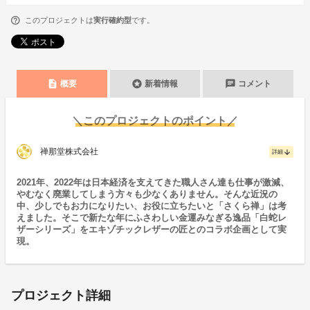
このプロジェクトは
実行確約型
です。
description
stars
chat
概要
新着情報
コメント
＼このプロジェクトのポイント／
禅那堂株式会社
arrow_downward
詳細
2021年、2022年は日本経済を支えてきた職人さん達も仕事が激減、
やむなく廃業してしまう方々も少なくありません。そんな近況の
中、少しでもお力になりたい、お役に立ちたいと「さくら禅」は考
えました。そこで新たな年にふさわしい金運みなぎる逸品「白蛇レ
ザーシリーズ」をエキゾチックレザーの匠とのコラボ企画として実
現。
プロジェクト詳細