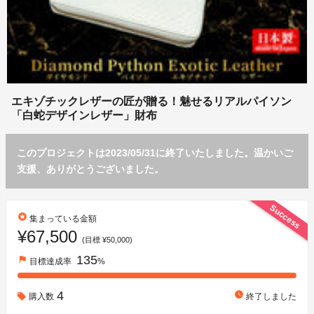
エキゾチックレザーの匠が贈る！魅せるリアルパイソン
「白蛇デザインレザー」財布
このプロジェクトは2023/05/31に終了いたしました。温かいご
支援、ありがとうございました。
Success
stars
集まっている金額
¥67,500
(目標 ¥50,000)
135
flag
目標達成率
%
4
watch_later
購入数
終了しました