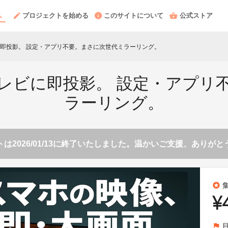
プロジェクトを始める
このサイトについて
公式ストア
即投影。 設定・アプリ不要。まさに次世代ミラーリング。
レビに即投影。 設定・アプリ
ラーリング。
は2026/01/13に終了いたしました。温かいご支援、ありが
stars
¥
flag