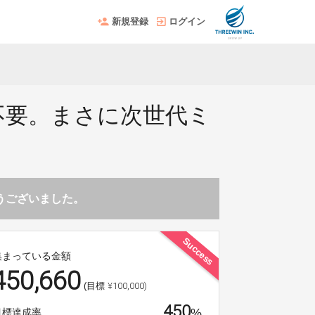
新規登録
ログイン
不要。まさに次世代ミ
とうございました。
Success
集まっている金額
450,660
¥100,000)
(目標
450
%
目標達成率