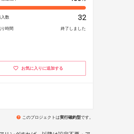
32
購入数
残り時間
終了しました
お気に入りに追加する
help
このプロジェクトは
実行確約型
です。