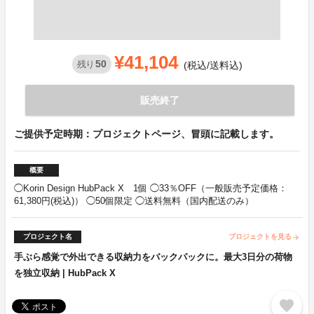
¥41,104
50
残り
(税込/送料込)
販売終了
ご提供予定時期：プロジェクトページ、冒頭に記載します。
概要
◯Korin Design HubPack X 1個 ◯33％OFF（一般販売予定価格：
61,380円(税込)） ◯50個限定 ◯送料無料（国内配送のみ）
プロジェクト名
プロジェクトを見る
arrow_forward
手ぶら感覚で外出できる収納力をバックパックに。最大3日分の荷物
を独立収納 | HubPack X
favorite