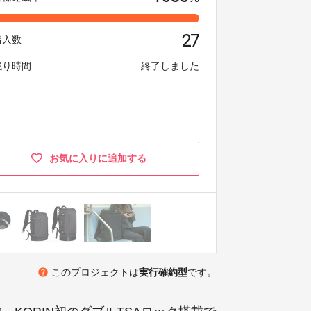
27
購入数
残り時間
終了しました
お気に入りに追加する
help
このプロジェクトは
実行確約型
です。