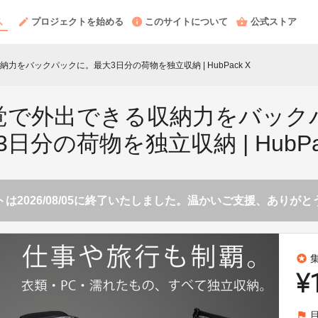
プロジェクトを始める
このサイトについて
公式ストア
力をバックパックに。最大3日分の荷物を独立収納 | HubPack X
覚で外出できる収納力をバック
日分の荷物を独立収納 | HubPa
は2026/08/05に終了いたしました。温かいご支援、ありが
stars
¥
flag