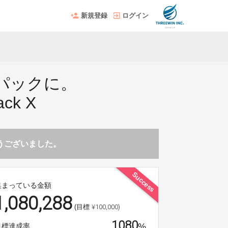
新規登録
ログイン
パックに。
ck X
とうございました。
Success
集まっている金額
1,080,288
¥100,000)
(目標
1080
%
目標達成率