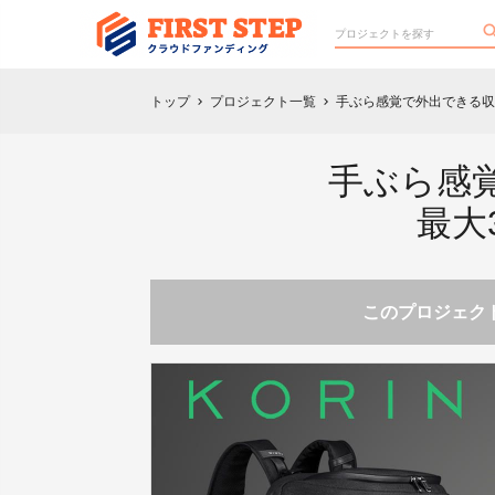
トップ
プロジェクト一覧
手ぶら感覚で外出できる収納
chevron_right
chevron_right
手ぶら感
最大3
このプロジェクト