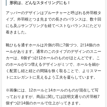
形状は、どんなスタイリングにも！
アッパーのデザインはブルーチャーと呼ばれる外羽根タ
イプ。外羽根とつま先までの長さのバランスは、数十回
にも及ぶサンプリングを経てベストなバランスにたどり
着きました。
靴ひもを通すホールは片側の羽に7個づつ、計14個のホ
ールがあります。通常のこのタイプのデザインのスニー
カーは、6個ずつ計12ホールのものがほとんどです。こ
のホールが1つ増えるデザインがミソで、ホールを細か
く配置し紐と紐との間隔を狭く取ることで、よりスマー
トにエレガントに見えるよう工夫を凝らしています。
※画像には、12ホールと14ホールのものが混在して写
っておりますが、商品に関しては説明文通りの片羽根7
個ずつ計14個のホールで仕上がってきます。