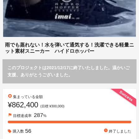
雨でも蒸れない！水を弾いて通気する！洗濯できる軽量ニ
ット素材スニーカー ハイドロホッパー
このプロジェクトは2021/12/17に終了いたしました。温かいご
支援、ありがとうございました。
Success
stars
集まっている金額
¥862,400
(目標 ¥300,000)
287
flag
目標達成率
%
56
watch_later
購入数
終了しました