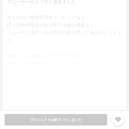
スニーカーがようやく届きました。
オミクロン株や北京オリンピックなど、
様々な外的要因がある中で大幅な遅延なく、
スムーズに通関し現在国内の検品所にて検品中となりま
す。
週明けにも倉庫に入る予定ですので、
来週以降で随時発送してまいりますので、
到着まで今しばらくお待ちくださいませ。
favorite
プロジェクトは終了いたしました