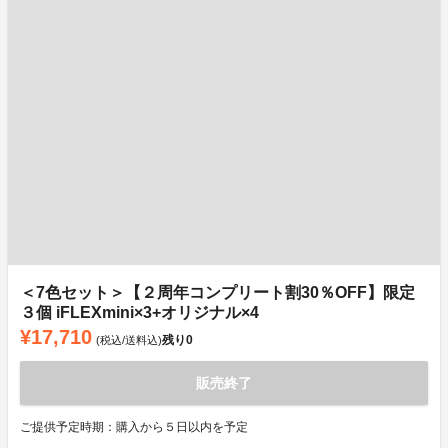
＜7色セット＞【２周年コンプリート割30％OFF】限定
３個 iFLEXmini×3+オリジナル×4
¥17,710
残り
0
(税込/送料込)
販売終了
ご提供予定時期：購入から５日以内を予定