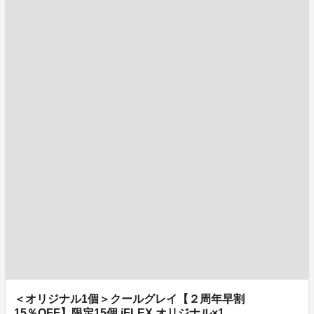
＜オリジナル1個＞クールグレイ【２周年早割
15％OFF】限定15個 iFLEX オリジナル×1