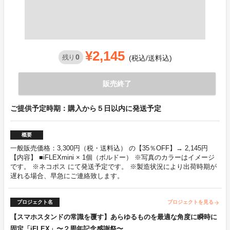
¥2,145
0
残り
(税込/送料込)
販売終了
ご提供予定時期：購入から５日以内に発送予定
概要
一般販売価格：3,300円（税・送料込） の【35％OFF】→ 2,145円
【内容】 ■iFLEXmini × 1個（ボルドー） ※写真のカラーはイメージ
です。 ※ネコポス にて発送予定です。 ※製造状況により出荷時期が
遅れる場合、早急にご連絡致します。
プロジェクト名
プロジェクトを見る
arrow_forward
【スマホスタンドの常識を覆す】あらゆるものを最適な角度に瞬時に
固定「iFLEX」〜２周年記念感謝祭〜