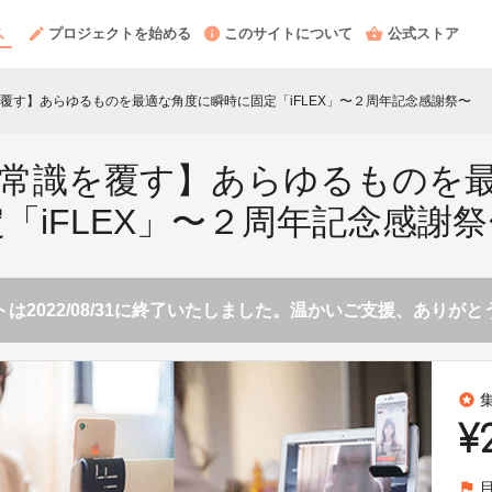
プロジェクトを始める
このサイトについて
公式ストア
覆す】あらゆるものを最適な角度に瞬時に固定「iFLEX」〜２周年記念感謝祭〜
常識を覆す】あらゆるものを
定「iFLEX」〜２周年記念感謝祭
は2022/08/31に終了いたしました。温かいご支援、ありが
stars
¥
flag