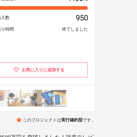
950
購入数
残り時間
終了しました
お気に入りに追加する
help
このプロジェクトは
実行確約型
です。