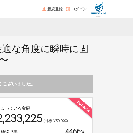
新規登録
ログイン
最適な角度に瞬時に固
〜
とうございました。
Success
集まっている金額
2,233,225
¥50,000)
(目標
4466
%
目標達成率