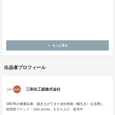
私たち蝋引き職人の「つくる喜び」と「贈る想い」が、
手に取った皆さまにもやさしく伝わることを願っており
ます。
このノートが、あなたの毎日に小さな幸せを届けられま
すように。
もっと見る
add
出品者プロフィール
三和化工紙株式会社
1957年の創業以来、築き上げてきた自社技術（蝋引き）を活用し、
紙雑貨ブランド「Jolie poche」を立ち上げ、販売中