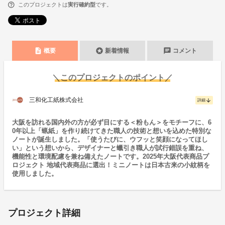
このプロジェクトは
実行確約型
です。
description
stars
chat
概要
新着情報
コメント
＼このプロジェクトのポイント／
三和化工紙株式会社
arrow_downward
詳細
大阪を訪れる国内外の方が必ず目にする＜粉もん＞をモチーフに、6
0年以上「蝋紙」を作り続けてきた職人の技術と想いを込めた特別な
ノートが誕生しました。「使うたびに、ウフッと笑顔になってほし
い」という想いから、デザイナーと蠟引き職人が試行錯誤を重ね、
機能性と環境配慮を兼ね備えたノートです。2025年大阪代表商品プ
ロジェクト 地域代表商品に選出！ミニノートは日本古来の小紋柄を
使用しました。
プロジェクト詳細