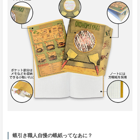
蝋引き職人自慢の蝋紙ってなあに？