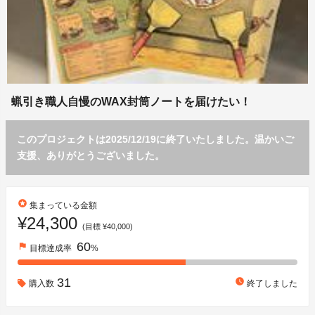
蝋引き職人自慢のWAX封筒ノートを届けたい！
このプロジェクトは2025/12/19に終了いたしました。温かいご
支援、ありがとうございました。
stars
集まっている金額
¥24,300
(目標 ¥40,000)
60
flag
目標達成率
%
31
watch_later
購入数
終了しました