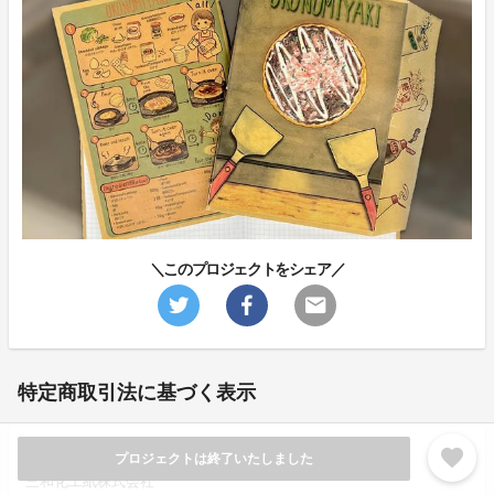
＼このプロジェクトをシェア／
特定商取引法に基づく表示
favorite
プロジェクトは終了いたしました
販売事業者名
三和化工紙株式会社