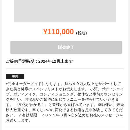
¥110,000
(税込)
販売終了
ご提供予定時期：2024年12月末まで
概要
◉完全オーダーメイドになります。延べ４０万人以上をサポートして
きた美と健康のスペシャリストがお伝えします。 小顔、ボディシェイ
プ、ボディメイク、コンディショニング、整体など事前カウンセリン
グを行い、お悩みやご希望に応じてメニューを作らせていただきま
す。 『変化がわかる！』と皆様から喜ばれています。運動嫌い、未経
験大歓迎です、辛くないのに変化できる技術を是非体験してみてくだ
さい。 ☆有効期限 ２０２５年３月 ◉心を込めたお礼のメッセージを
お送りします。