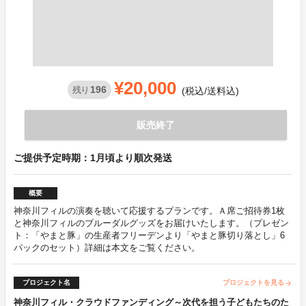
¥20,000
196
残り
(税込/送料込)
販売終了
ご提供予定時期：1月頃より順次発送
概要
神奈川フィルの演奏を聴いて応援するプランです。Ａ席ご招待券1枚
と神奈川フィルのブルーダルグッズをお届けいたします。（プレゼン
ト：「やまと豚」の生産者フリーデンより「やまと豚切り落とし」6
パックのセット）詳細は本文をご覧ください。
プロジェクト名
プロジェクトを見る
arrow_forward
神奈川フィル・クラウドファンディング～次代を担う子どもたちのた