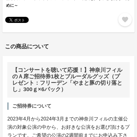
めに～
favorite
この商品について
【コンサートを聴いて応援！】神奈川フィル
のＡ席ご招待券1枚とブルーダルグッズ（プ
レゼント：フリーデン「やまと豚の切り落と
し」300ｇ×6パック）
ご招待券について
2023年4月から2024年3月までの神奈川フィルの主催公
演の対象公演の中から、お好きな公演をお選び頂けるプ
ランです。ご希望の公演の2週間前までにお申込み下さ