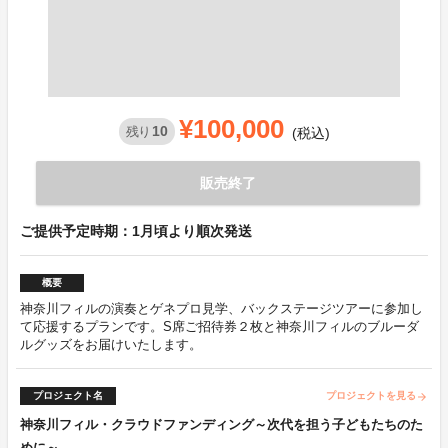
¥100,000
10
残り
(税込)
販売終了
ご提供予定時期：1月頃より順次発送
概要
神奈川フィルの演奏とゲネプロ見学、バックステージツアーに参加し
て応援するプランです。S席ご招待券２枚と神奈川フィルのブルーダ
ルグッズをお届けいたします。
プロジェクト名
プロジェクトを見る
arrow_forward
神奈川フィル・クラウドファンディング～次代を担う子どもたちのた
めに～