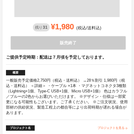
¥1,980
31
残り
(税込/送料込)
販売終了
ご提供予定時期：配送は７月頃を予定しております。
概要
一般販売予定価格2,750円（税込・送料込） →28％割引 1,980円（税
込・送料込） ＜詳細＞ ・ケーブル ×1本 ・マグネットコネクタ3種類
（Lightning×1個、Type-C USB×1個、Micro USB×1個） 色はカラフル
／ブルーの2色からお選びいただけます。 ※デザイン・仕様は一部変
更になる可能性もございます。ご了承ください。 ※ご注文状況、使用
部材の供給状況、製造工程上の都合等により出荷時期が遅れる場合が
あります。
プロジェクト名
プロジェクトを見る
arrow_forward