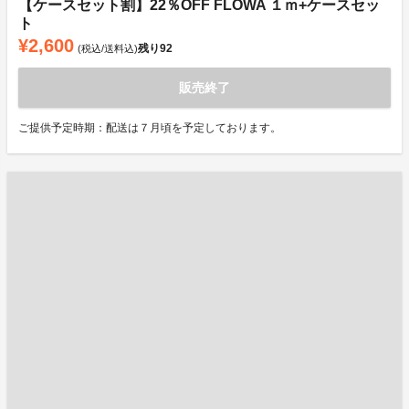
【ケースセット割】22％OFF FLOWA １ｍ+ケースセッ
ト
¥2,600
残り
92
(税込/送料込)
販売終了
ご提供予定時期：配送は７月頃を予定しております。