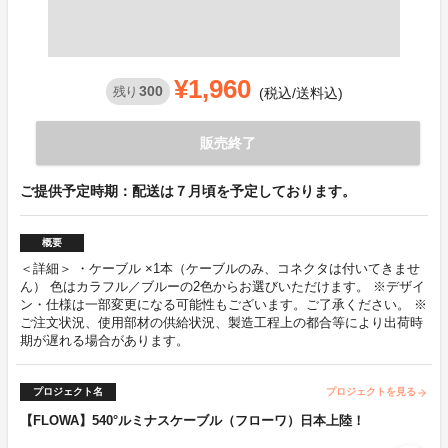
¥1,960
300
残り
(税込/送料込)
販売終了
ご提供予定時期：配送は７月頃を予定しております。
概要
＜詳細＞ ・ケーブル ×1本（ケーブルのみ、コネクタは付いてきませ
ん） 色はカラフル／ブルーの2色からお選びいただけます。 ※デザイ
ン・仕様は一部変更になる可能性もございます。ご了承ください。 ※
ご注文状況、使用部材の供給状況、製造工程上の都合等により出荷時
期が遅れる場合があります。
プロジェクト名
プロジェクトを見る
arrow_forward
【FLOWA】540°ルミナスケーブル（フローワ）日本上陸！