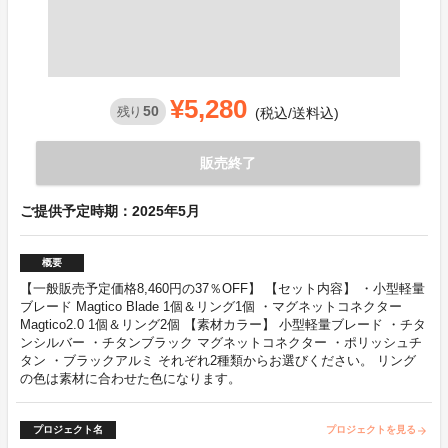
¥5,280
50
残り
(税込/送料込)
販売終了
ご提供予定時期：2025年5月
概要
【一般販売予定価格8,460円の37％OFF】 【セット内容】 ・小型軽量
ブレード Magtico Blade 1個＆リング1個 ・マグネットコネクター
Magtico2.0 1個＆リング2個 【素材カラー】 小型軽量ブレード ・チタ
ンシルバー ・チタンブラック マグネットコネクター ・ポリッシュチ
タン ・ブラックアルミ それぞれ2種類からお選びください。 リング
の色は素材に合わせた色になります。
プロジェクト名
プロジェクトを見る
arrow_forward